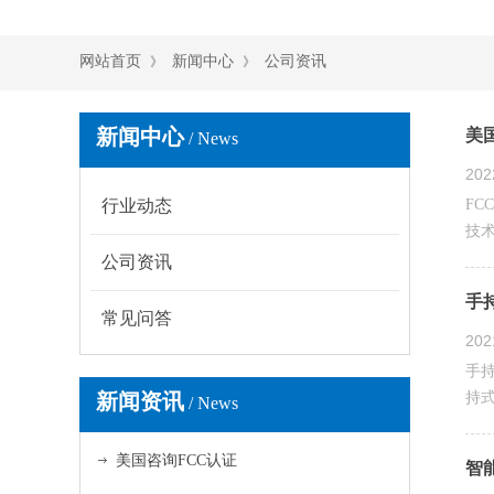
网站首页
新闻中心
公司资讯
》
》
新闻中心
美
/ News
202
行业动态
F
技
公司资讯
手
常见问答
202
手
新闻资讯
持式
/ News
美国咨询FCC认证
智