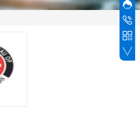
网站客
伟测
深圳公司
0755-61
东莞公司
0769-33
24小时
1881908
手机扫一扫